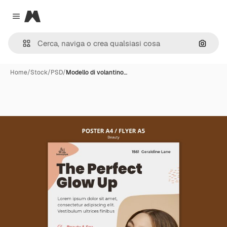
Magnific
Close menu
Cerca 
Home
/
Stock
/
PSD
/
Modello di volantino…