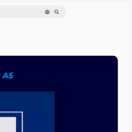
Cerca per immagine
Ricerca