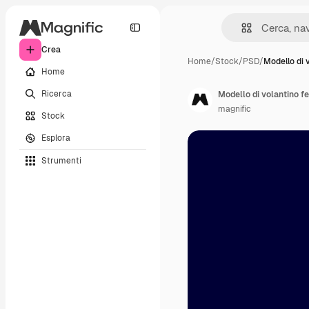
Crea
Home
/
Stock
/
PSD
/
Modello di 
Home
Ricerca
Modello di volantino fe
magnific
Stock
Esplora
Strumenti