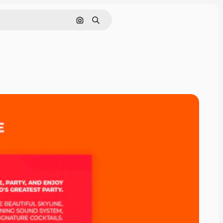
Cerca per immagine
Ricerca