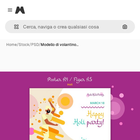
Magnific
Close menu
Cerca 
Home
/
Stock
/
PSD
/
Modello di volantino…