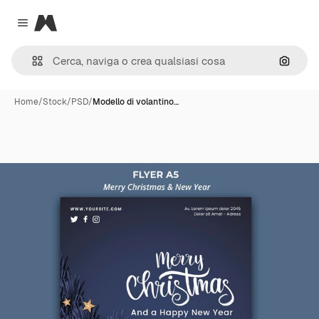
Magnific
Close menu
Cerca 
Home
/
Stock
/
PSD
/
Modello di volantino…