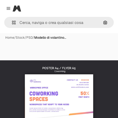
Magnific
Close menu
Cerca 
Home
/
Stock
/
PSD
/
Modello di volantino…