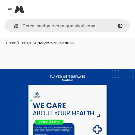
Magnific
Close menu
Cerca 
Home
/
Stock
/
PSD
/
Modello di volantino…