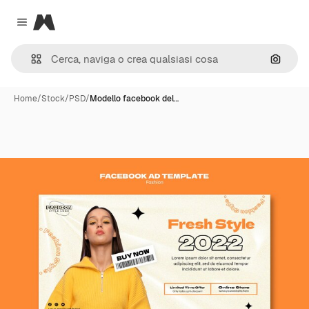
Magnific
Close menu
Cerca 
Home
/
Stock
/
PSD
/
Modello facebook del…