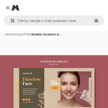
Magnific
Close menu
Cerca 
Home
/
Stock
/
PSD
/
Modello facebook di …