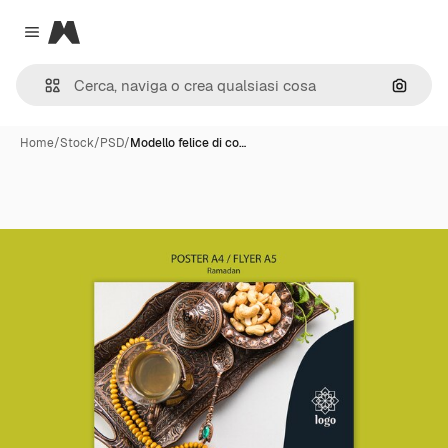
Magnific
Close menu
Cerca 
Home
/
Stock
/
PSD
/
Modello felice di co…