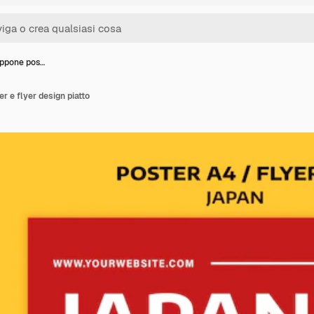
appone pos…
r e flyer design piatto