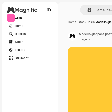
Crea
Home
/
Stock
/
PSD
/
Modello gi
Home
Ricerca
Modello giappone poste
magnific
Stock
Esplora
Strumenti