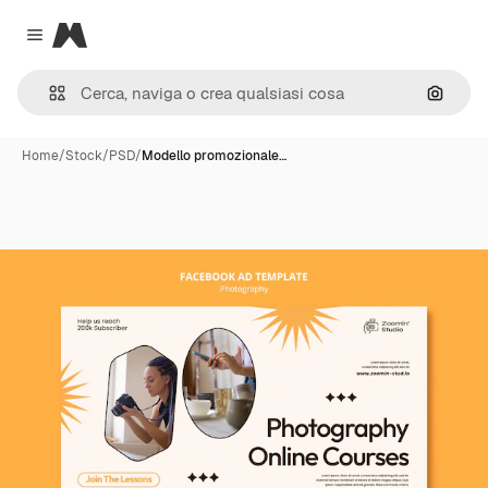
Magnific
Close menu
Cerca 
Home
/
Stock
/
PSD
/
Modello promozionale…