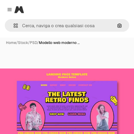
Magnific
Close menu
Cerca 
Home
/
Stock
/
PSD
/
Modello web moderno …