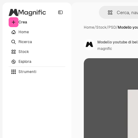
Crea
Home
/
Stock
/
PSD
/
Modello you
Home
Ricerca
Modello youtube di bel
magnific
Stock
Esplora
Strumenti