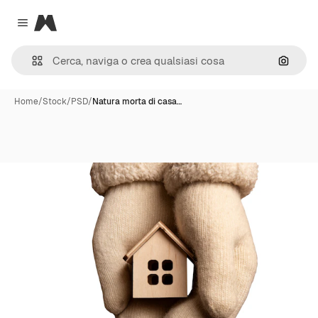
Magnific
Close menu
Cerca 
Home
/
Stock
/
PSD
/
Natura morta di casa…