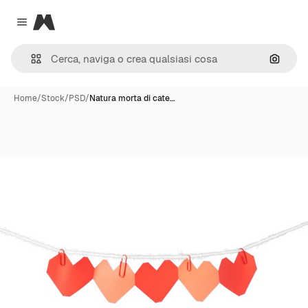
Magnific
Close menu
Cerca 
Home
/
Stock
/
PSD
/
Natura morta di cate…