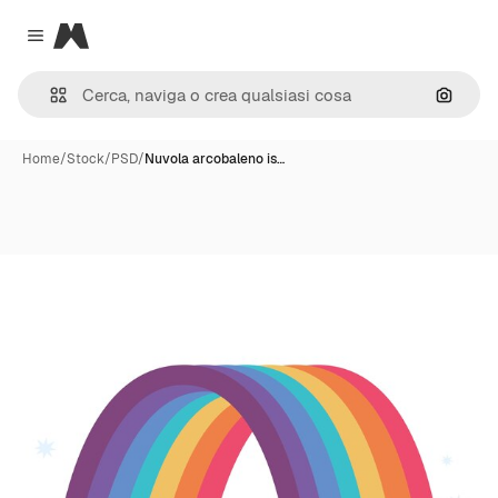
Magnific
Close menu
Cerca 
Home
/
Stock
/
PSD
/
Nuvola arcobaleno is…