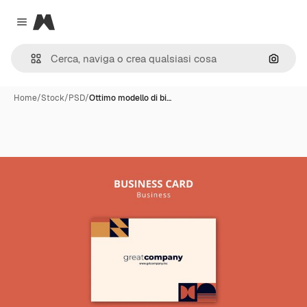
Magnific
Close menu
Cerca 
Home
/
Stock
/
PSD
/
Ottimo modello di bi…