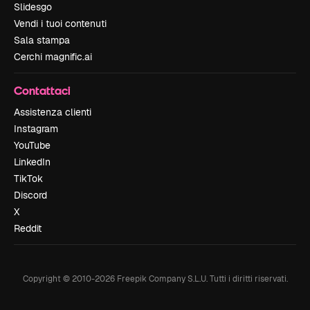
Slidesgo
Vendi i tuoi contenuti
Sala stampa
Cerchi magnific.ai
Contattaci
Assistenza clienti
Instagram
YouTube
LinkedIn
TikTok
Discord
X
Reddit
Copyright © 2010-
2026
Freepik Company S.L.U.
Tutti i diritti riservati
.