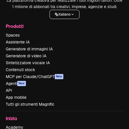
La piattaforma creativa per realizzare i tuoi migliori lavori. Oltre
1 milione di abbonati tra creativi, imprese, agenzie e studi.
Italiano
Prodotti
Spaces
Assistente IA
Generatore di immagini IA
Generatore di video IA
Sintetizzatore vocale IA
Contenuti stock
MCP per Claude/ChatGPT
New
Agenti
New
API
App mobile
Tutti gli strumenti Magnific
Inizia
Academy