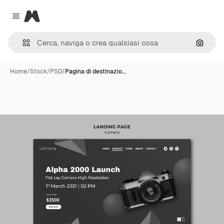
Magnific
Close menu
Cerca 
Home
/
Stock
/
PSD
/
Pagina di destinazio…