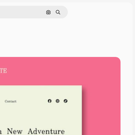
Cerca per immagine
Ricerca