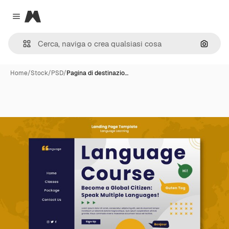
Magnific
Close menu
Cerca 
Home
/
Stock
/
PSD
/
Pagina di destinazio…