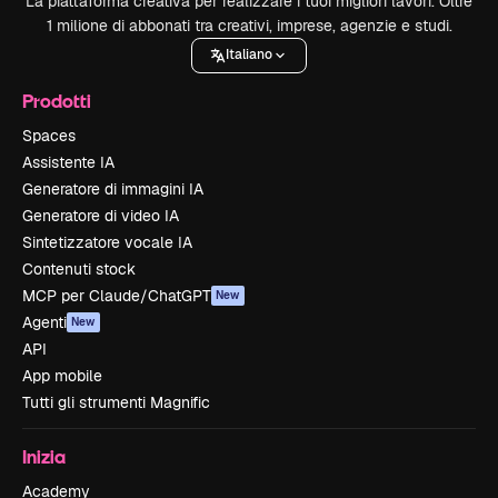
La piattaforma creativa per realizzare i tuoi migliori lavori. Oltre
1 milione di abbonati tra creativi, imprese, agenzie e studi.
Italiano
Prodotti
Spaces
Assistente IA
Generatore di immagini IA
Generatore di video IA
Sintetizzatore vocale IA
Contenuti stock
MCP per Claude/ChatGPT
New
Agenti
New
API
App mobile
Tutti gli strumenti Magnific
Inizia
Academy