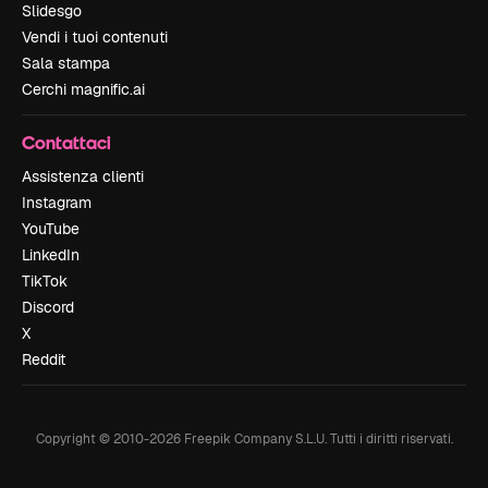
Slidesgo
Vendi i tuoi contenuti
Sala stampa
Cerchi magnific.ai
Contattaci
Assistenza clienti
Instagram
YouTube
LinkedIn
TikTok
Discord
X
Reddit
Copyright © 2010-
2026
Freepik Company S.L.U.
Tutti i diritti riservati
.