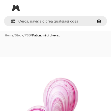
Magnific
Close menu
Cerca 
Home
/
Stock
/
PSD
/
Palloncini di divers…