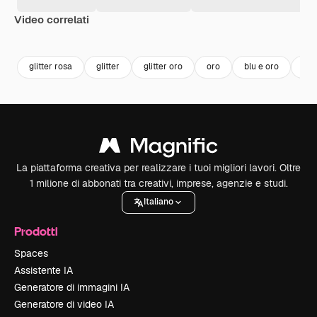
Video correlati
Premium
Premium
Premium
Premium
Generato da
glitter rosa
glitter
glitter oro
oro
blu e oro
gol
La piattaforma creativa per realizzare i tuoi migliori lavori. Oltre
1 milione di abbonati tra creativi, imprese, agenzie e studi.
Italiano
Prodotti
Spaces
Assistente IA
Generatore di immagini IA
Generatore di video IA