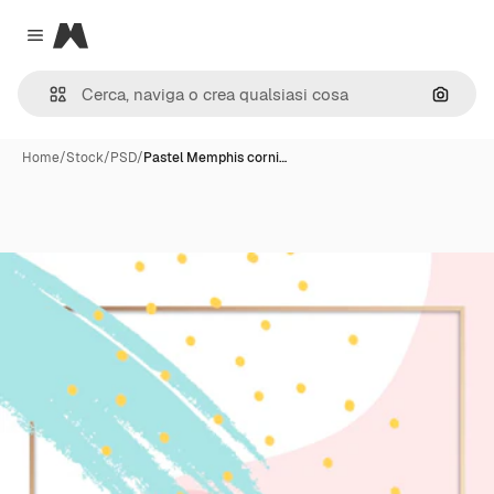
Magnific
Close menu
Cerca 
Home
/
Stock
/
PSD
/
Pastel Memphis corni…