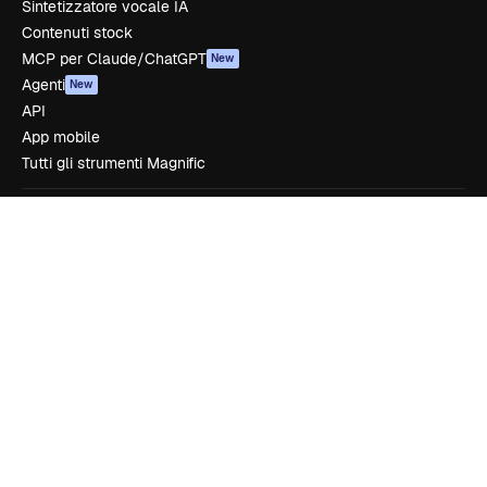
Sintetizzatore vocale IA
Contenuti stock
MCP per Claude/ChatGPT
New
Agenti
New
API
App mobile
Tutti gli strumenti Magnific
Inizia
Academy
Documentazione
Assistenza
Termini e condizioni
Politica sulla privacy
Originali
New
Politica dei cookie
Centro di fiducia
Affiliati
Aziende