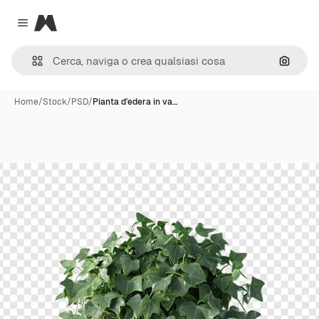
Magnific
Close menu
Cerca 
Home
/
Stock
/
PSD
/
Pianta d'edera in va…