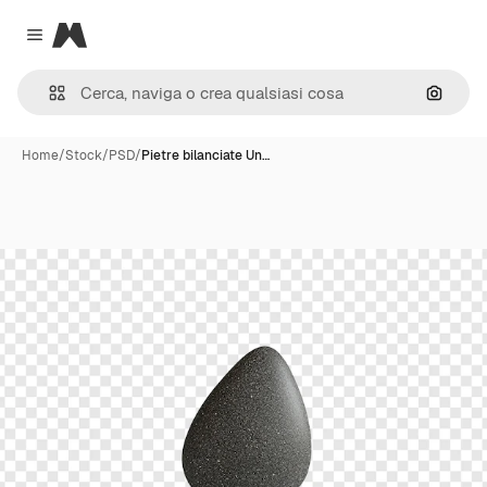
Magnific
Close menu
Cerca 
Home
/
Stock
/
PSD
/
Pietre bilanciate Un…