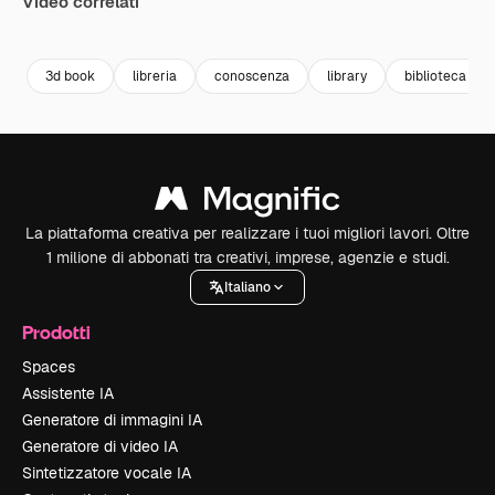
Video correlati
Premium
Premium
Generato dall'IA
Premium
Premium
3d book
libreria
conoscenza
library
biblioteca
La piattaforma creativa per realizzare i tuoi migliori lavori. Oltre
1 milione di abbonati tra creativi, imprese, agenzie e studi.
Italiano
Prodotti
Spaces
Assistente IA
Generatore di immagini IA
Generatore di video IA
Sintetizzatore vocale IA