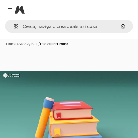
Magnific
Close menu
Cerca 
Home
/
Stock
/
PSD
/
Pila di libri icona …