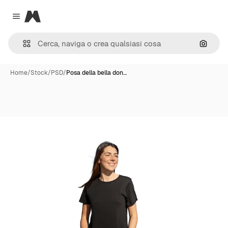
Magnific
Close menu
Cerca 
Home
/
Stock
/
PSD
/
Posa della bella don…