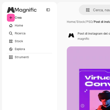
Crea
Home
/
Stock
/
PSD
/
Post di ins
Home
Ricerca
Post di instagram del 
magnific
Stock
Esplora
Strumenti