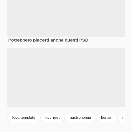
Potrebbero piacerti anche questi PSD
food template
gourmet
gastronomia
burger
risto