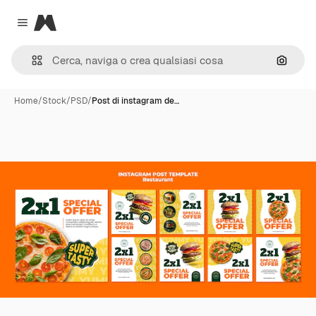
Magnific
Close menu
Cerca 
Home
/
Stock
/
PSD
/
Post di instagram de…