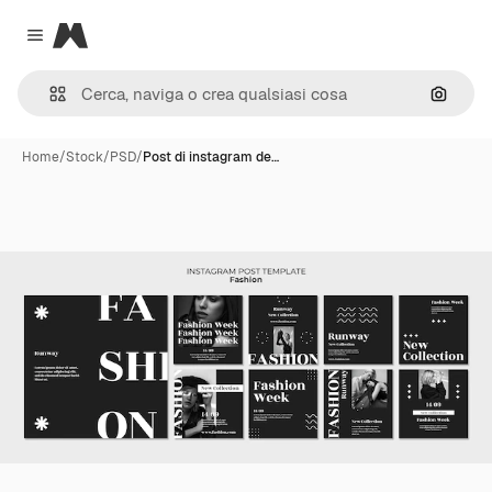
Magnific
Close menu
Cerca 
Home
/
Stock
/
PSD
/
Post di instagram de…