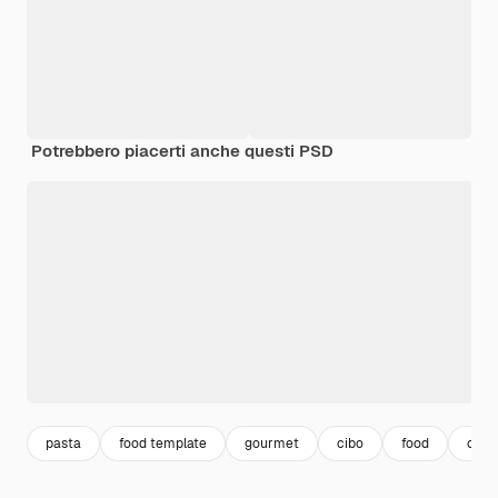
Potrebbero piacerti anche questi PSD
pasta
food template
gourmet
cibo
food
cibo 