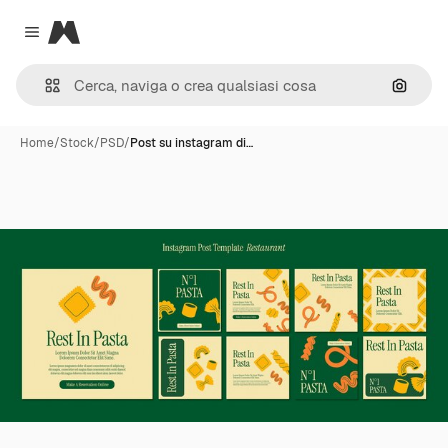
Magnific
Close menu
Cerca 
Home
/
Stock
/
PSD
/
Post su instagram di…