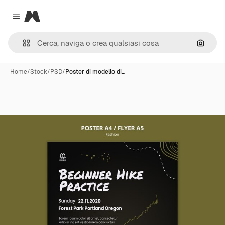
Magnific
Close menu
Cerca 
Home
/
Stock
/
PSD
/
Poster di modello di…