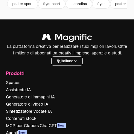
poster sport
flyer sport
locandina
flyer
poster tem
La piattaforma creativa per realizzare i tuoi migliori lavori. Oltre
1 milione di abbonati tra creativi, imprese, agenzie e studi.
Italiano
Prodotti
Spaces
Assistente IA
Generatore di immagini IA
Generatore di video IA
Sintetizzatore vocale IA
Contenuti stock
MCP per Claude/ChatGPT
New
Agenti
New