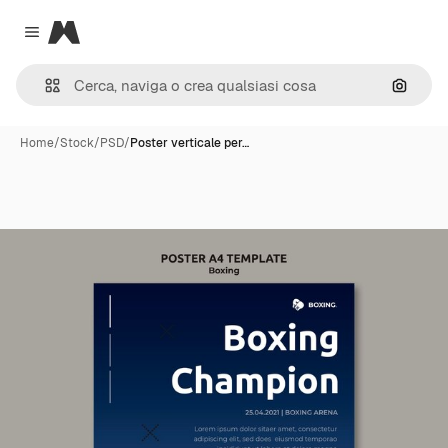
Magnific
Close menu
Cerca 
Home
/
Stock
/
PSD
/
Poster verticale per…