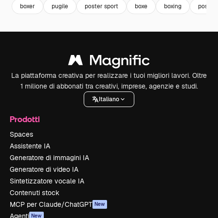
boxer
pugile
poster sport
boxe
boxing
poster
La piattaforma creativa per realizzare i tuoi migliori lavori. Oltre
1 milione di abbonati tra creativi, imprese, agenzie e studi.
Italiano
Prodotti
Spaces
Assistente IA
Generatore di immagini IA
Generatore di video IA
Sintetizzatore vocale IA
Contenuti stock
MCP per Claude/ChatGPT
New
Agenti
New