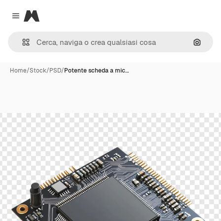
Magnific
Close menu
Cerca 
Home
/
Stock
/
PSD
/
Potente scheda a mic…