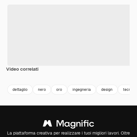
Video correlati
Premium
Premium
Generato dall'IA
Premium
Premium
Generato da
dettaglio
nero
oro
ingegneria
design
tecnolo
La piattaforma creativa per realizzare i tuoi migliori lavori. Oltre