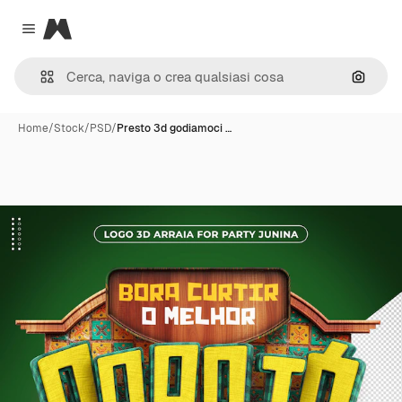
Magnific
Close menu
Cerca 
Home
/
Stock
/
PSD
/
Presto 3d godiamoci …