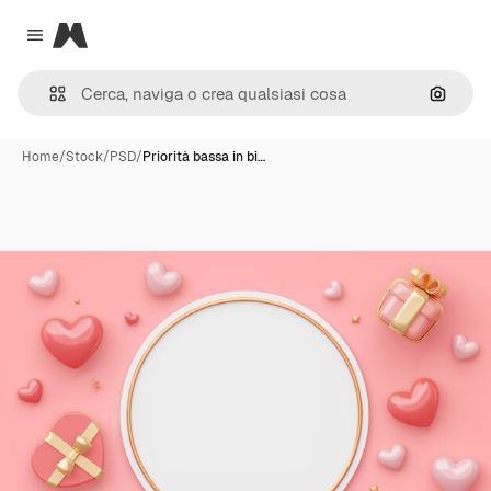
Magnific
Close menu
Cerca 
Home
/
Stock
/
PSD
/
Priorità bassa in bi…