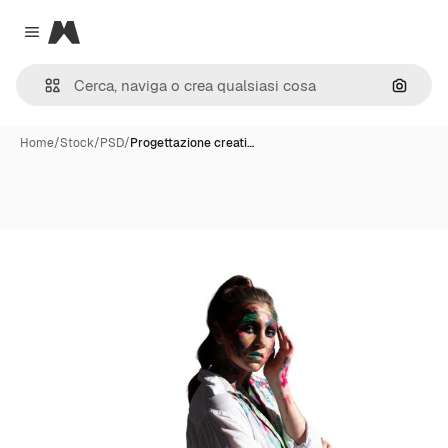
Magnific
Close menu
Cerca 
Home
/
Stock
/
PSD
/
Progettazione creati…