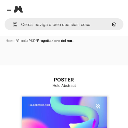
Magnific
Close menu
Cerca 
Home
/
Stock
/
PSD
/
Progettazione del mo…