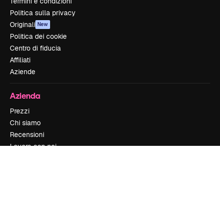
Termini e condizioni
Politica sulla privacy
Originali
New
Politica dei cookie
Centro di fiducia
Affiliati
Aziende
Azienda
Prezzi
Chi siamo
Recensioni
Lavora con noi
Cerca tendenze
Blog
Eventi
Slidesgo
Vendi i tuoi contenuti
Sala stampa