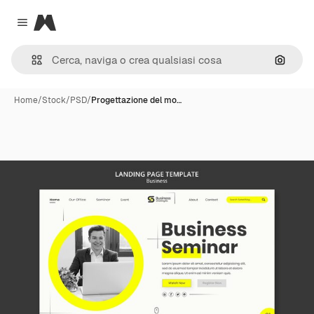
Magnific
Close menu
Cerca 
Home
/
Stock
/
PSD
/
Progettazione del mo…