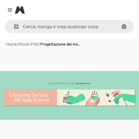
Magnific
Close menu
Cerca 
Home
/
Stock
/
PSD
/
Progettazione del mo…