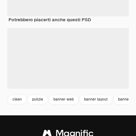
Potrebbero piacerti anche questi PSD
clean
pulizie
banner web
banner layout
banner te