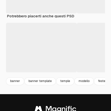
Potrebbero piacerti anche questi PSD
banner
banner template
temple
modello
festeggi