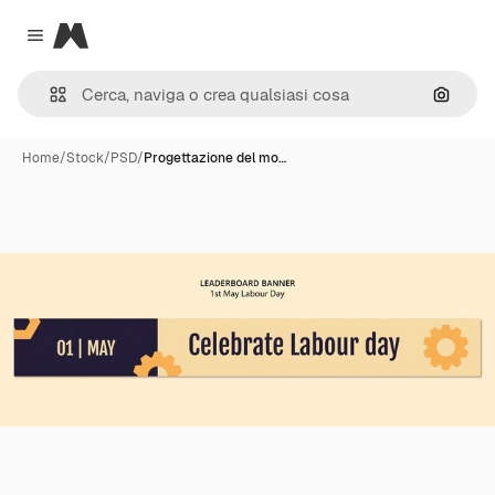
Magnific
Close menu
Cerca 
Home
/
Stock
/
PSD
/
Progettazione del mo…