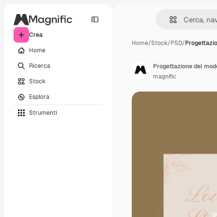
Crea
Home
/
Stock
/
PSD
/
Progettazi
Home
Ricerca
Progettazione del mode
magnific
Stock
Esplora
Strumenti