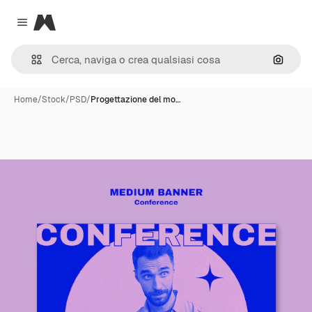
Magnific
Close menu
Cerca 
Home
/
Stock
/
PSD
/
Progettazione del mo…