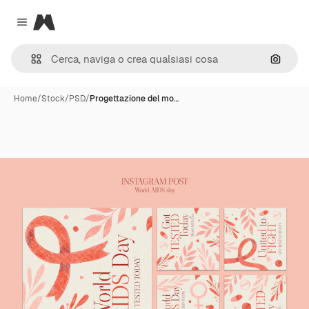
Magnific
Close menu
Cerca 
Home
/
Stock
/
PSD
/
Progettazione del mo…