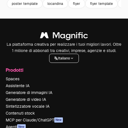
poster template
locandina
flyer
flyer template
mo
La piattaforma creativa per realizzare i tuoi migliori lavori. Oltre
1 milione di abbonati tra creativi, imprese, agenzie e studi.
Italiano
Prodotti
Spaces
Assistente IA
Generatore di immagini IA
Generatore di video IA
Sintetizzatore vocale IA
Contenuti stock
MCP per Claude/ChatGPT
New
Agenti
New