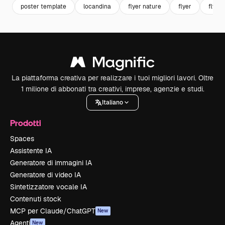
poster template
locandina
flyer nature
flyer
flyer
La piattaforma creativa per realizzare i tuoi migliori lavori. Oltre
1 milione di abbonati tra creativi, imprese, agenzie e studi.
Italiano
Prodotti
Spaces
Assistente IA
Generatore di immagini IA
Generatore di video IA
Sintetizzatore vocale IA
Contenuti stock
MCP per Claude/ChatGPT
New
Agenti
New