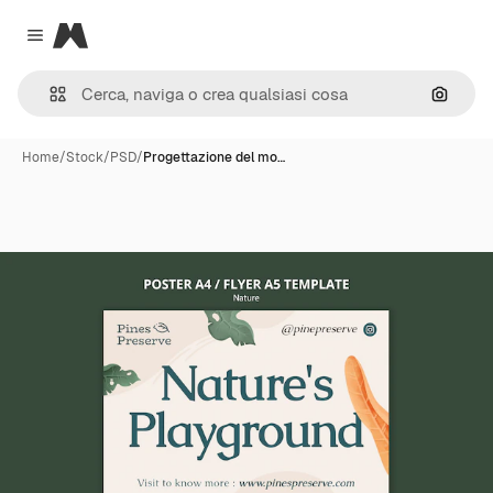
Magnific
Close menu
Cerca 
Home
/
Stock
/
PSD
/
Progettazione del mo…