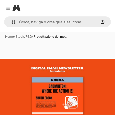
Magnific
Close menu
Cerca 
Home
/
Stock
/
PSD
/
Progettazione del mo…