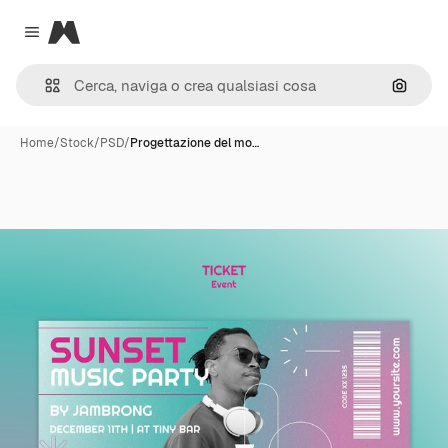
Magnific
Close menu
Cerca 
Home
/
Stock
/
PSD
/
Progettazione del mo…